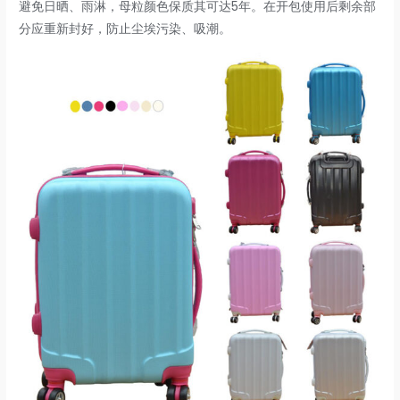
避免日晒、雨淋，母粒颜色保质其可达5年。在开包使用后剩余部
分应重新封好，防止尘埃污染、吸潮。