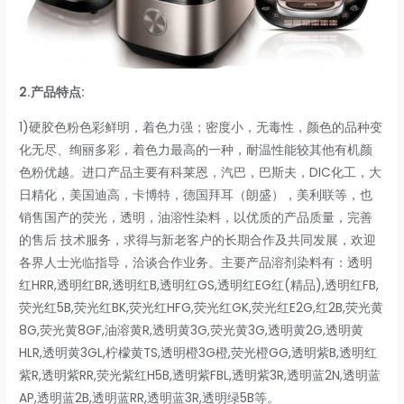
2.
产品特点:
1)硬胶色粉色彩鲜明，着色力强；密度小，无毒性，颜色的品种变
化无尽、绚丽多彩，着色力最高的一种，耐温性能较其他有机颜
色粉优越。进口产品主要有科莱恩，汽巴，巴斯夫，DIC化工，大
日精化，美国迪高，卡博特，德国拜耳（朗盛），美利联等，也
销售国产的荧光，透明，油溶性染料，以优质的产品质量，完善
的售后 技术服务，求得与新老客户的长期合作及共同发展，欢迎
各界人士光临指导，洽谈合作业务。主要产品溶剂染料有：透明
红HRR,透明红BR,透明红B,透明红GS,透明红EG红(精品),透明红FB,
荧光红5B,荧光红BK,荧光红HFG,荧光红GK,荧光红E2G,红2B,荧光黄
8G,荧光黄8GF,油溶黄R,透明黄3G,荧光黄3G,透明黄2G,透明黄
HLR,透明黄3GL,柠檬黄TS,透明橙3G橙,荧光橙GG,透明紫B,透明红
紫R,透明紫RR,荧光紫红H5B,透明紫FBL,透明紫3R,透明蓝2N,透明蓝
AP,透明蓝2B,透明蓝RR,透明蓝3R,透明绿5B等。