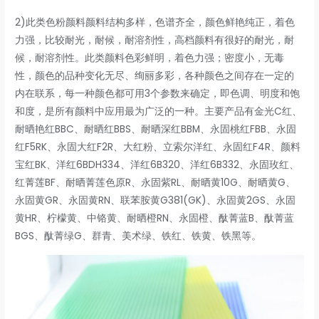
2)此类色粉颜料颜料结构多样，色谱齐全，颜色鲜艳纯正，着色
力强，比较耐光，耐候，耐溶剂性，高档颜料有很好的耐光，耐
候，耐溶剂性。此类颜料色彩鲜明，着色力强；密度小，无毒
性，颜色的品种变化无尽、绚丽多彩，各种颜色之间存在一定的
内在联系，每一种颜色都可用3个参数来确定，即色调、明度和饱
和度，是所有颜料中应用最为广泛的一种。主要产品有金光C红、
耐晒艳红BBC、耐晒红BBS、耐晒深红BBM、永固桃红FBB、永固
红F5RK、永固大红F2R、大红粉、立索尔洋红、永固红F4R、颜料
宝红BK、洋红6BDH334、洋红6B320、洋红6B332、永固玫红、
红菁莲BF、耐晒菁莲色原R、永固紫RL、耐晒黄10G、耐晒黄G、
永固黄GR、永固黄RN、联苯胺黄G381(GK)、永固黄2GS、永固
黄HR、柠檬黄、中铬黄、耐晒橙RN、永固橙、酞菁蓝B、酞菁蓝
BGS、酞菁绿G、群青、美术绿、铁红、铁黄、铁黑等。