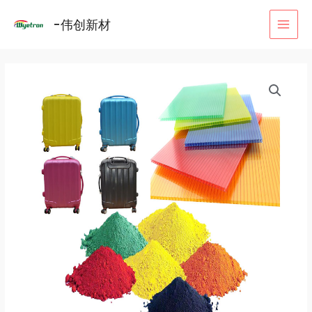
跳
MAI
-伟创新材
至
MEN
内
容