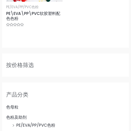
PE/EVA/PP/PVC色粉
PE\EVA\PP\PVC软胶塑料配
色色粉
Rated
0
out
of
5
按价格筛选
产品分类
色母粒
色粉及助剂
PE/EVA/PP/PVC色粉