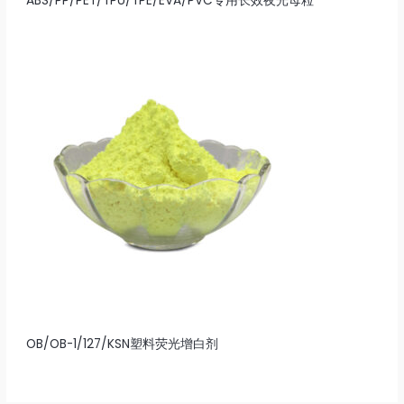
ABS/PP/PET/TPU/TPE/EVA/PVC专用长效夜光母粒
OB/OB-1/127/KSN塑料荧光增白剂