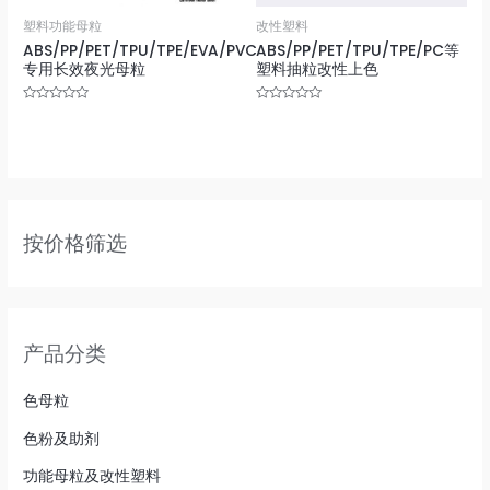
塑料功能母粒
改性塑料
ABS/PP/PET/TPU/TPE/EVA/PVC
ABS/PP/PET/TPU/TPE/PC等
专用长效夜光母粒
塑料抽粒改性上色
Rated
Rated
0
0
out
out
of
of
5
5
按价格筛选
产品分类
色母粒
色粉及助剂
功能母粒及改性塑料